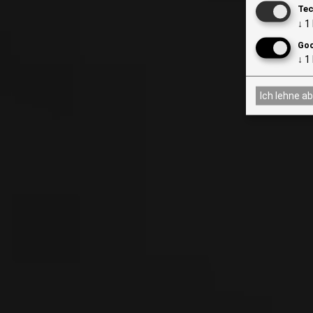
Tec
↓
1
Goo
↓
1
Ich lehne ab