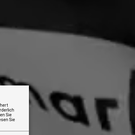
chert
rderlich
en Sie
esen Sie