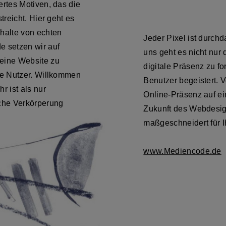
ertes Motiven, das die
treicht. Hier geht es
nhalte von echten
Jeder Pixel ist durchda
 setzen wir auf
uns geht es nicht nur
 eine Website zu
digitale Präsenz zu fo
ere Nutzer. Willkommen
Benutzer begeistert. 
 ist als nur
Online-Präsenz auf e
sche Verkörperung
Zukunft des Webdesign
maßgeschneidert für I
www.Mediencode.de