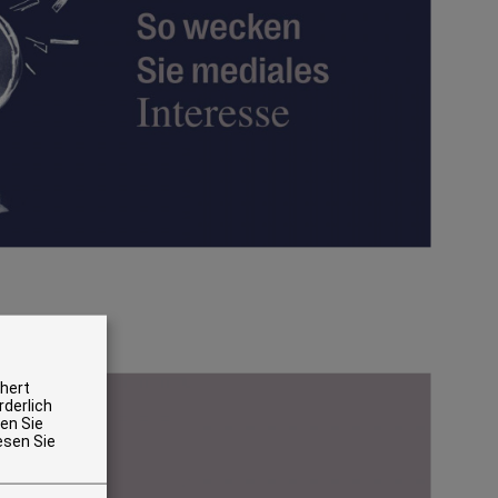
chert
rderlich
en Sie
esen Sie