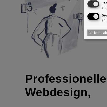
Tec
↓
1
Goo
↓
1
Ich lehne ab
Professionell
Webdesign,