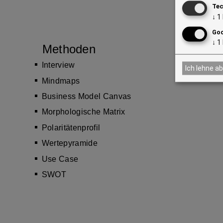
Tec
↓
1
Goo
↓
1
Methoden
Interview
Ich lehne ab
Mindmaps
Business Model Canvas
Morphologische Matrix
Polaritätenprofil
Wertepyramide
Use Case
SWOT