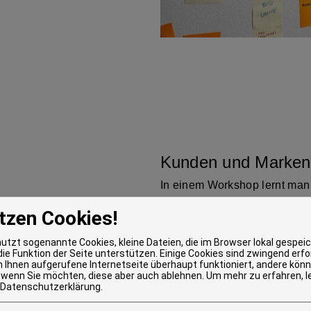
Kunden und Marken 
In einem Workshop lernt man
besser zu verstehen. Mit de
tzen Cookies!
Touchpoints optimieren sowie
nutzt sogenannte Cookies, kleine Dateien, die im Browser lokal gespei
erhalten einen vollkommen n
ie Funktion der Seite unterstützen. Einige Cookies sind zwingend erfo
n Ihnen aufgerufene Internetseite überhaupt funktioniert, andere könn
 wenn Sie möchten, diese aber auch ablehnen.
Um mehr zu erfahren, l
Das Ergebnis: eine Brand Sto
Datenschutzerklärung
.