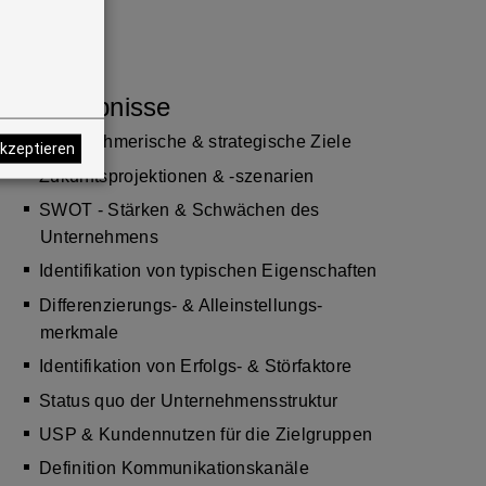
Ergebnisse
Unter­nehmerische & strategische Ziele
akzeptieren
Zukunftsprojektionen & -szenarien
SWOT - Stärken & Schwächen des
Unternehmens
Identifikation von typischen Eigenschaften
Differenzierungs- & Allein­stellungs­
merkmale
Identifikation von Erfolgs- & Störfaktore
Status quo der Unter­nehmens­struktur
USP & Kundennutzen für die Zielgruppen
Definition Kommu­nikations­kanäle