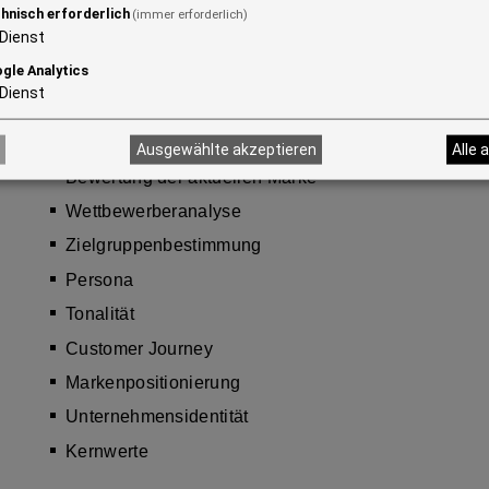
hnisch erforderlich
(immer erforderlich)
Dienst
gle Analytics
Dienst
Themen
Zielsetzung
Ausgewählte akzeptieren
Alle 
Bewertung der aktuellen Marke
Wettbewerberanalyse
Zielgruppenbestimmung
Persona
Tonalität
Customer Journey
Markenpositionierung
Unternehmensidentität
Kernwerte