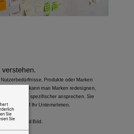
verstehen.
 Nutzerbedürfnisse, Produkte oder Marken
n Ergebnissen kann man Marken redesignen,
 Zielgruppen spezifischer ansprechen. Sie
chert
euen Blick auf Ihr Unternehmen.
rderlich
en Sie
esen Sie
ry in Wort und Bild.