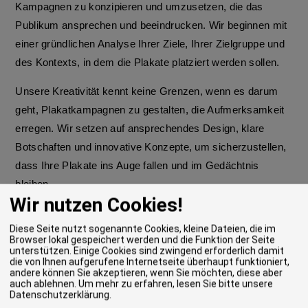
Kampagnen zu konzipieren und umzusetzen, die das
Publikum ansprechen und beeindrucken. Wir beginnen mit
einer gründlichen Analyse Ihrer Ziele, Ihrer Zielgruppe und
des Kontexts, in dem die Plakate platziert werden sollen.
Unsere Kreativität kennt keine Grenzen, wenn es darum
geht, Plakatkampagnen zu gestalten, die Aufmerksamkeit
erregen. Wir setzen auf ansprechendes Design, klare
Botschaften und innovative Konzepte, um sicherzustellen,
dass Ihre Plakate ins Auge fallen und im Gedächtnis
bleiben.
Wir nutzen Cookies!
Darüber hinaus bieten wir einen umfassenden Service, der
Diese Seite nutzt sogenannte Cookies, kleine Dateien, die im
die gesamte Prozesskette umfasst - von der Konzeption
Browser lokal gespeichert werden und die Funktion der Seite
und Gestaltung über die Produktion bis hin zur Platzierung
unterstützen. Einige Cookies sind zwingend erforderlich damit
die von Ihnen aufgerufene Internetseite überhaupt funktioniert,
der Plakate an den optimalen Standorten. Wir arbeiten eng
andere können Sie akzeptieren, wenn Sie möchten, diese aber
auch ablehnen.
Um mehr zu erfahren, lesen Sie bitte unsere
mit unseren Kunden zusammen, um sicherzustellen, dass
Datenschutzerklärung
.
ihre Plakatkampagnen ihre Ziele erreichen und einen