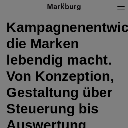
Projekte
Kampagnenentwic
die Marken
Agentur
lebendig macht.
Expertise
Von Konzeption,
Neues
Gestaltung über
Steuerung bis
Kontakt
Auswertung.