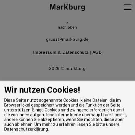
∧
Projekte
nach oben
gruss@markburg.de
Agentur
Impressum & Datenschutz
|
AGB
Expertise
2026 © markburg
Wir nutzen Cookies!
Neues
Diese Seite nutzt sogenannte Cookies, kleine Dateien, die im
Browser lokal gespeichert werden und die Funktion der Seite
unterstützen. Einige Cookies sind zwingend erforderlich damit
Kontakt
die von Ihnen aufgerufene Internetseite überhaupt funktioniert,
andere können Sie akzeptieren, wenn Sie möchten, diese aber
auch ablehnen.
Um mehr zu erfahren, lesen Sie bitte unsere
Datenschutzerklärung
.